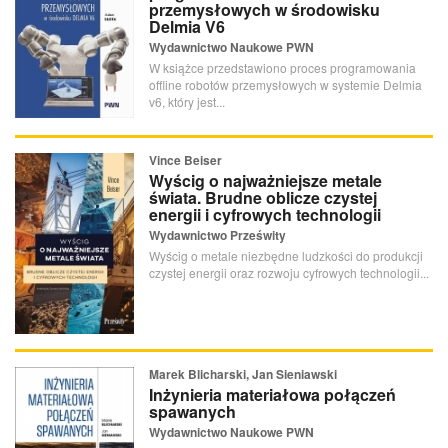
przemysłowych w środowisku
Delmia V6
Wydawnictwo Naukowe PWN
W książce przedstawiono proces programowania
offline robotów przemysłowych w systemie Delmia
v6, który jest...
Vince Beiser
Wyścig o najważniejsze metale
świata. Brudne oblicze czystej
energii i cyfrowych technologii
Wydawnictwo Prześwity
Wyścig o metale niezbędne ludzkości do produkcji
czystej energii oraz rozwoju cyfrowych technologii...
Marek Blicharski, Jan Sieniawski
Inżynieria materiałowa połączeń
spawanych
Wydawnictwo Naukowe PWN