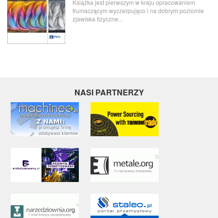
Książka jest pierwszym w kraju opracowaniem
tłumaczącym wyczerpująco i na dobrym poziomie
zjawiska fizyczne...
NASI PARTNERZY