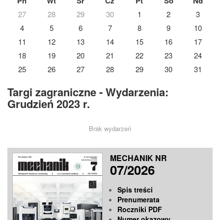
Pn
Wt
Śr
Cz
Pt
So
Nd
27
28
29
30
1
2
3
4
5
6
7
8
9
10
11
12
13
14
15
16
17
18
19
20
21
22
23
24
25
26
27
28
29
30
31
Targi zagraniczne - Wydarzenia:
Grudzień 2023 r.
Brak wydarzeń
MECHANIK NR
07/2026
Spis treści
Prenumerata
Roczniki PDF
Numer okazowy