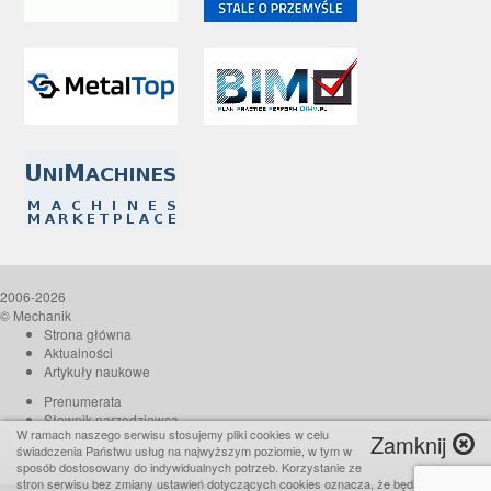
2006-2026
© Mechanik
Strona główna
Aktualności
Artykuły naukowe
Prenumerata
Słownik narzędziowca
W ramach naszego serwisu stosujemy pliki cookies w celu
Zamknij
O czasopiśmie
świadczenia Państwu usług na najwyższym poziomie, w tym w
Reklama
sposób dostosowany do indywidualnych potrzeb. Korzystanie ze
stron serwisu bez zmiany ustawień dotyczących cookies oznacza, że będą one
Kontakt