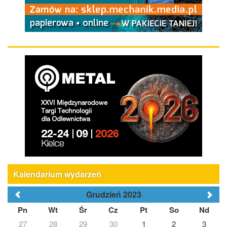
Kalendarium wydarzeń
Grudzień 2023
Pn
Wt
Śr
Cz
Pt
So
Nd
27
28
29
30
1
2
3