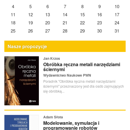
4
5
6
7
8
9
10
11
12
13
14
15
16
17
18
19
20
21
22
23
24
25
26
27
28
29
30
31
Nasze propozycje
Jan Krzos
Obróbka ręczna metali narzędziami
ściernymi
Wydawnictwo Naukowe PWN
Poradnik "Obróbka ręczna metali narzędziami
ściernymi" przeznaczony jest dla osób zajmujących
się obróbką...
Adam Słota
Modelowanie, symulacja i
programowanie robotów