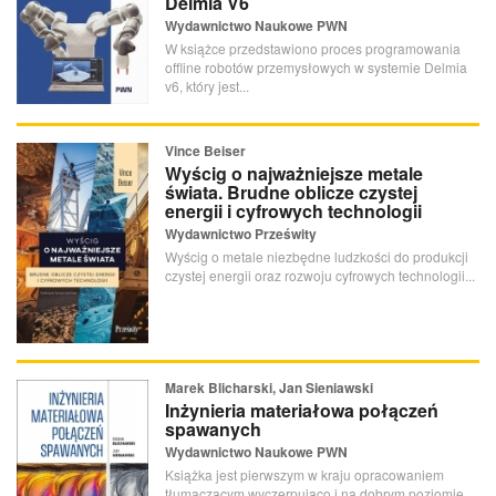
Delmia V6
Wydawnictwo Naukowe PWN
W książce przedstawiono proces programowania
offline robotów przemysłowych w systemie Delmia
v6, który jest...
Vince Beiser
Wyścig o najważniejsze metale
świata. Brudne oblicze czystej
energii i cyfrowych technologii
Wydawnictwo Prześwity
Wyścig o metale niezbędne ludzkości do produkcji
czystej energii oraz rozwoju cyfrowych technologii...
Marek Blicharski, Jan Sieniawski
Inżynieria materiałowa połączeń
spawanych
Wydawnictwo Naukowe PWN
Książka jest pierwszym w kraju opracowaniem
tłumaczącym wyczerpująco i na dobrym poziomie