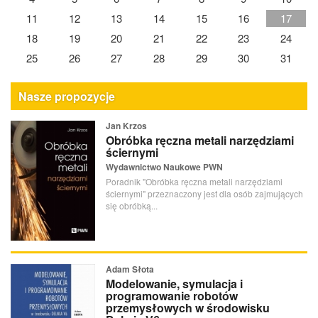
11
12
13
14
15
16
17
18
19
20
21
22
23
24
25
26
27
28
29
30
31
Nasze propozycje
Jan Krzos
Obróbka ręczna metali narzędziami
ściernymi
Wydawnictwo Naukowe PWN
Poradnik "Obróbka ręczna metali narzędziami
ściernymi" przeznaczony jest dla osób zajmujących
się obróbką...
Adam Słota
Modelowanie, symulacja i
programowanie robotów
przemysłowych w środowisku