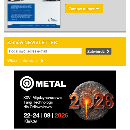
Zamów numer
Zamów NEWSLETTER
Zatwierdź
Więcej informacji