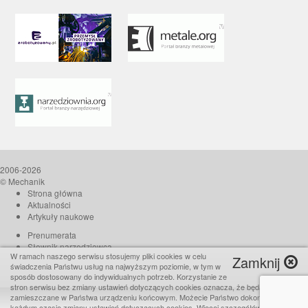
2006-2026
© Mechanik
Strona główna
Aktualności
Artykuły naukowe
Prenumerata
Słownik narzędziowca
W ramach naszego serwisu stosujemy pliki cookies w celu
Zamknij
O czasopiśmie
świadczenia Państwu usług na najwyższym poziomie, w tym w
Reklama
sposób dostosowany do indywidualnych potrzeb. Korzystanie ze
stron serwisu bez zmiany ustawień dotyczących cookies oznacza, że będą one
Kontakt
zamieszczane w Państwa urządzeniu końcowym. Możecie Państwo dokonać w
Realizacja:
TiO interactive
każdym czasie zmiany ustawień dotyczących cookies. Więcej szczegółów w naszej