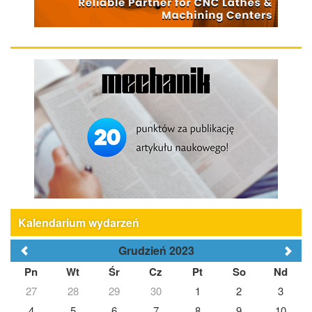
Kalendarium wydarzeń
Grudzień 2023
Pn
Wt
Śr
Cz
Pt
So
Nd
27
28
29
30
1
2
3
4
5
6
7
8
9
10