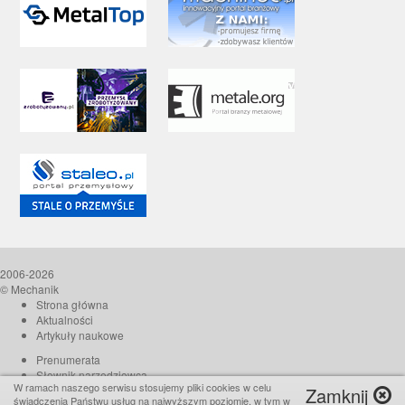
2006-2026
© Mechanik
Strona główna
Aktualności
Artykuły naukowe
Prenumerata
Słownik narzędziowca
W ramach naszego serwisu stosujemy pliki cookies w celu
Zamknij
O czasopiśmie
świadczenia Państwu usług na najwyższym poziomie, w tym w