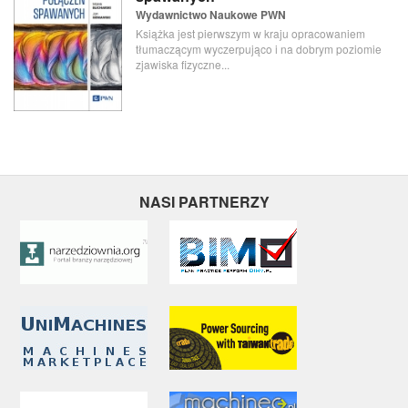
Wydawnictwo Naukowe PWN
Książka jest pierwszym w kraju opracowaniem
tłumaczącym wyczerpująco i na dobrym poziomie
zjawiska fizyczne...
NASI PARTNERZY