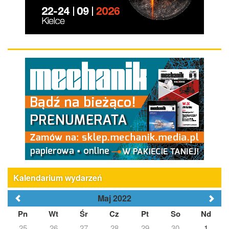
Kalendarium wydarzeń
Maj 2022
Pn
Wt
Śr
Cz
Pt
So
Nd
25
26
27
28
29
30
1