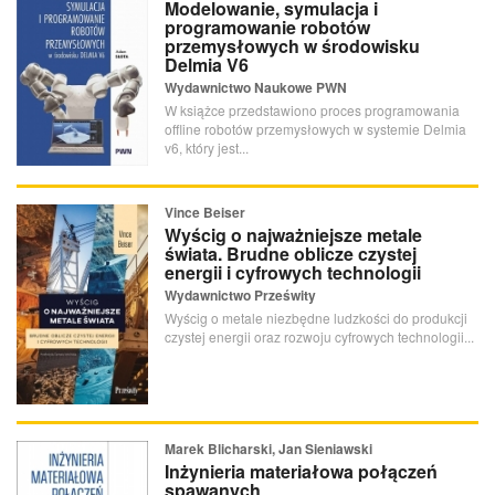
Modelowanie, symulacja i
programowanie robotów
przemysłowych w środowisku
Delmia V6
Wydawnictwo Naukowe PWN
W książce przedstawiono proces programowania
offline robotów przemysłowych w systemie Delmia
v6, który jest...
Vince Beiser
Wyścig o najważniejsze metale
świata. Brudne oblicze czystej
energii i cyfrowych technologii
Wydawnictwo Prześwity
Wyścig o metale niezbędne ludzkości do produkcji
czystej energii oraz rozwoju cyfrowych technologii...
Marek Blicharski, Jan Sieniawski
Inżynieria materiałowa połączeń
spawanych