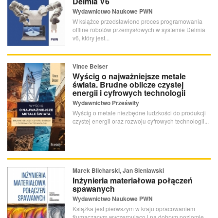
Delmia V6
Wydawnictwo Naukowe PWN
W książce przedstawiono proces programowania
offline robotów przemysłowych w systemie Delmia
v6, który jest...
Vince Beiser
Wyścig o najważniejsze metale
świata. Brudne oblicze czystej
energii i cyfrowych technologii
Wydawnictwo Prześwity
Wyścig o metale niezbędne ludzkości do produkcji
czystej energii oraz rozwoju cyfrowych technologii...
Marek Blicharski, Jan Sieniawski
Inżynieria materiałowa połączeń
spawanych
Wydawnictwo Naukowe PWN
Książka jest pierwszym w kraju opracowaniem
tłumaczącym wyczerpująco i na dobrym poziomie