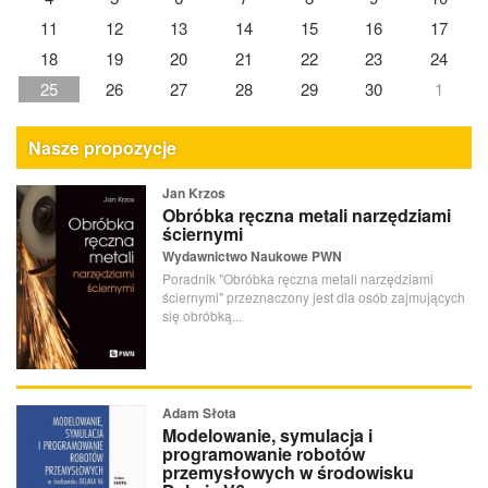
11
12
13
14
15
16
17
18
19
20
21
22
23
24
25
26
27
28
29
30
1
Nasze propozycje
Jan Krzos
Obróbka ręczna metali narzędziami
ściernymi
Wydawnictwo Naukowe PWN
Poradnik "Obróbka ręczna metali narzędziami
ściernymi" przeznaczony jest dla osób zajmujących
się obróbką...
Adam Słota
Modelowanie, symulacja i
programowanie robotów
przemysłowych w środowisku