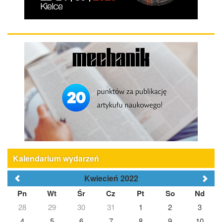
Kalendarium wydarzeń
Kwiecień 2022
Pn
Wt
Śr
Cz
Pt
So
Nd
28
29
30
31
1
2
3
4
5
6
7
8
9
10