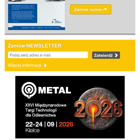
Zamów numer
Zamów NEWSLETTER
Zatwierdź
Więcej informacji