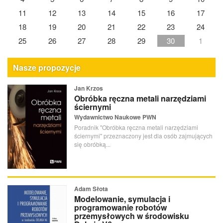
11
12
13
14
15
16
17
18
19
20
21
22
23
24
25
26
27
28
29
30
1
Nasze propozycje
Jan Krzos
Obróbka ręczna metali narzędziami
ściernymi
Wydawnictwo Naukowe PWN
Poradnik "Obróbka ręczna metali narzędziami
ściernymi" przeznaczony jest dla osób zajmujących
się obróbką...
Adam Słota
Modelowanie, symulacja i
programowanie robotów
przemysłowych w środowisku