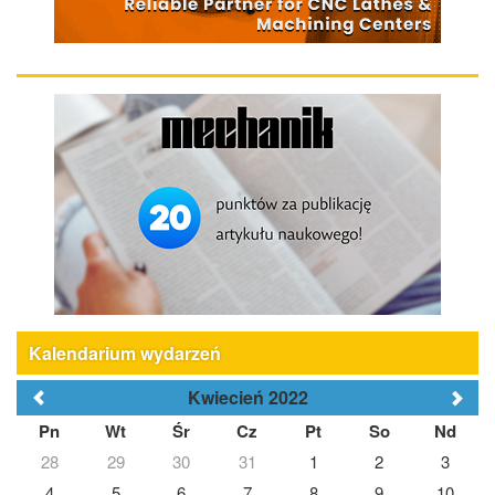
Kalendarium wydarzeń
Kwiecień 2022
Pn
Wt
Śr
Cz
Pt
So
Nd
28
29
30
31
1
2
3
4
5
6
7
8
9
10