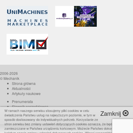
2006-2026
© Mechanik
Strona główna
Aktualności
Artykuły naukowe
Prenumerata
Słownik narzędziowca
W ramach naszego serwisu stosujemy pliki cookies w celu
Zamknij
O czasopiśmie
świadczenia Państwu usług na najwyższym poziomie, w tym w
Reklama
sposób dostosowany do indywidualnych potrzeb. Korzystanie ze
stron serwisu bez zmiany ustawień dotyczących cookies oznacza, że będą one
Kontakt
zamieszczane w Państwa urządzeniu końcowym. Możecie Państwo dokonać w
Realizacja:
TiO interactive
każdym czasie zmiany ustawień dotyczących cookies. Więcej szczegółów w naszej