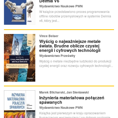
Delmia V6
Wydawnictwo Naukowe PWN
W książce przedstawiono proces programowania
offline robotów przemysłowych w systemie Delmia
v6, który jest...
Vince Beiser
Wyścig o najważniejsze metale
świata. Brudne oblicze czystej
energii i cyfrowych technologii
Wydawnictwo Prześwity
Wyścig o metale niezbędne ludzkości do produkcji
czystej energii oraz rozwoju cyfrowych technologii...
Marek Blicharski, Jan Sieniawski
Inżynieria materiałowa połączeń
spawanych
Wydawnictwo Naukowe PWN
Książka jest pierwszym w kraju opracowaniem
tłumaczącym wyczerpująco i na dobrym poziomie