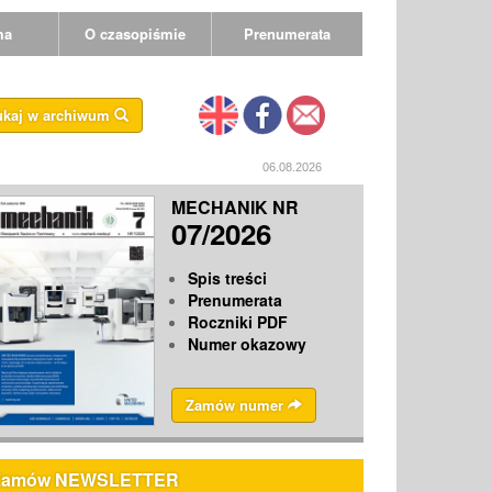
ma
O czasopiśmie
Prenumerata
ukaj w archiwum
06.08.2026
MECHANIK NR
07/2026
Spis treści
Prenumerata
Roczniki PDF
Numer okazowy
Zamów numer
Zamów NEWSLETTER