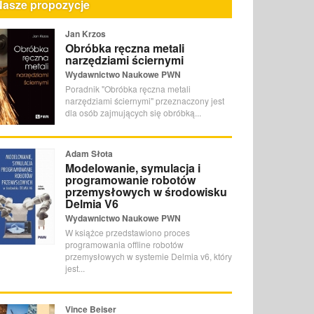
Nasze propozycje
Jan Krzos
Obróbka ręczna metali
narzędziami ściernymi
Wydawnictwo Naukowe PWN
Poradnik "Obróbka ręczna metali
narzędziami ściernymi" przeznaczony jest
dla osób zajmujących się obróbką...
Adam Słota
Modelowanie, symulacja i
programowanie robotów
przemysłowych w środowisku
Delmia V6
Wydawnictwo Naukowe PWN
W książce przedstawiono proces
programowania offline robotów
przemysłowych w systemie Delmia v6, który
jest...
Vince Beiser