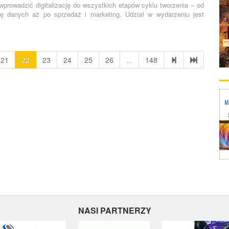
prowadzić digitalizację do wszystkich etapów cyklu tworzenia – od
nę danych aż po sprzedaż i marketing. Udział w wydarzeniu jest
21
22
23
24
25
26
...
148
NASI PARTNERZY