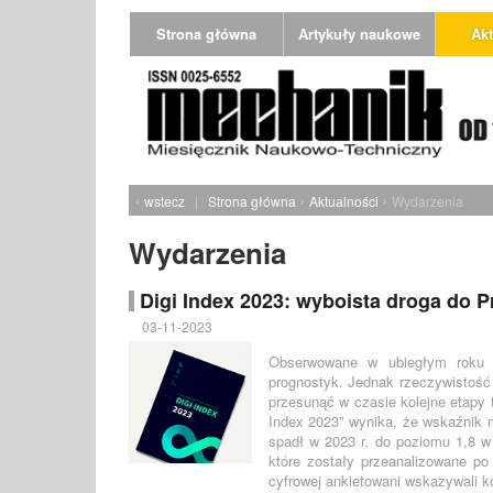
Strona główna
Artykuły naukowe
Akt
‹
›
›
wstecz
|
Strona główna
Aktualności
Wydarzenia
Wydarzenia
Digi Index 2023: wyboista droga do 
03-11-2023
Obserwowane w ubiegłym roku p
prognostyk. Jednak rzeczywistość 
przesunąć w czasie kolejne etapy 
Index 2023” wynika, że wskaźnik m
spadł w 2023 r. do poziomu 1,8 w 
które zostały przeanalizowane po
cyfrowej ankietowani wskazywali 