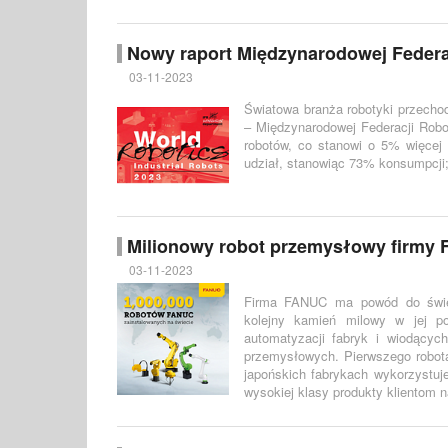
Nowy raport Międzynarodowej Federa
03-11-2023
Światowa branża robotyki przechod
– Międzynarodowej Federacji Robo
robotów, co stanowi o 5% więcej
udział, stanowiąc 73% konsumpcji
Milionowy robot przemysłowy firmy
03-11-2023
Firma FANUC ma powód do święt
kolejny kamień milowy w jej pon
automatyzacji fabryk i wiodący
przemysłowych. Pierwszego robota 
japońskich fabrykach wykorzystuj
wysokiej klasy produkty klientom 