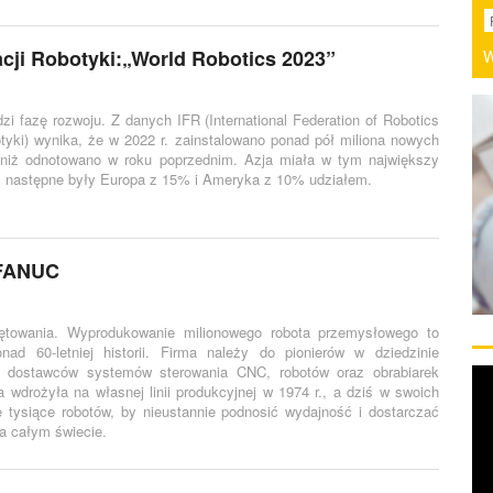
cji Robotyki:„World Robotics 2023”
W
zi fazę rozwoju. Z danych IFR (International Federation of Robotics
tyki) wynika, że w 2022 r. zainstalowano ponad pół miliona nowych
 niż odnotowano w roku poprzednim. Azja miała w tym największy
; następne były Europa z 15% i Ameryka z 10% udziałem.
 FANUC
owania. Wyprodukowanie milionowego robota przemysłowego to
ad 60-letniej historii. Firma należy do pionierów w dziedzinie
ch dostawców systemów sterowania CNC, robotów oraz obrabiarek
wdrożyła na własnej linii produkcyjnej w 1974 r., a dziś w swoich
e tysiące robotów, by nieustannie podnosić wydajność i dostarczać
na całym świecie.