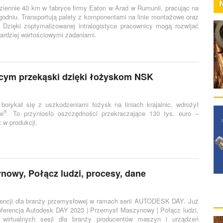
iennie 40 km w fabryce firmy Eaton w Arad w Rumunii, pracując na
godniu. Transportują palety z komponentami na linie montażowe oraz
. Dzięki zoptymalizowanej intralogistyce pracownicy mogą rozwijać
ardziej wartościowymi zadaniami.
cym przekąski dzięki łożyskom NSK
borykał się z uszkodzeniami łożysk na liniach krajalnic, wdrożył
®
be
. To przyniosło oszczędności przekraczające 130 tys. euro –
 w produkcji.
owy, Połącz ludzi, procesy, dane
rencji dla branży przemysłowej w ramach serii AUTODESK DAY. Już
onferencja Autodesk DAY 2023 | Przemysł Maszynowy | Połącz ludzi,
i wirtualnych sesji dla branży producentów maszyn i urządzeń