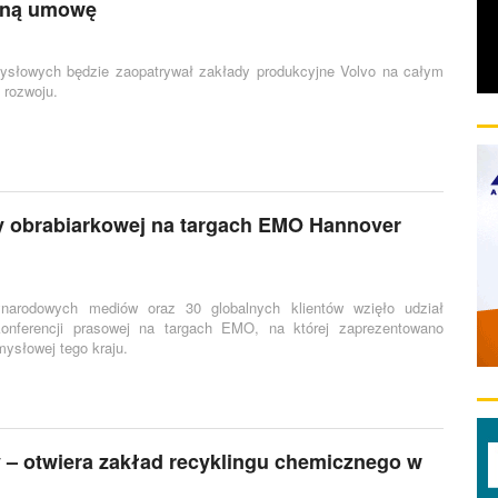
alną umowę
ysłowych będzie zaopatrywał zakłady produkcyjne Volvo na całym
 rozwoju.
my obrabiarkowej na targach EMO Hannover
ynarodowych mediów oraz 30 globalnych klientów wzięło udział
konferencji prasowej na targach EMO, na której zaprezentowano
mysłowej tego kraju.
y – otwiera zakład recyklingu chemicznego w