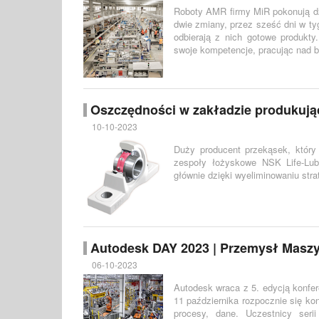
Roboty AMR firmy MiR pokonują dz
dwie zmiany, przez sześć dni w ty
odbierają z nich gotowe produkty
swoje kompetencje, pracując nad b
Oszczędności w zakładzie produkują
10-10-2023
Duży producent przekąsek, który 
zespoły łożyskowe NSK Life-Lu
głównie dzięki wyeliminowaniu strat
Autodesk DAY 2023 | Przemysł Maszyn
06-10-2023
Autodesk wraca z 5. edycją konfe
11 października rozpocznie się k
procesy, dane. Uczestnicy seri