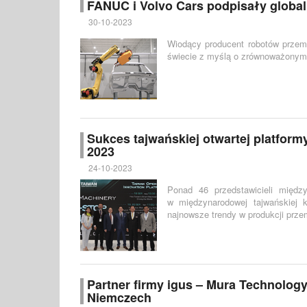
FANUC i Volvo Cars podpisały glob
30-10-2023
Wiodący producent robotów przem
świecie z myślą o zrównoważonym
Sukces tajwańskiej otwartej platfor
2023
24-10-2023
Ponad 46 przedstawicieli międz
w międzynarodowej tajwańskiej 
najnowsze trendy w produkcji prze
Partner firmy igus – Mura Technolog
Niemczech