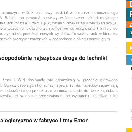
y rozpoczyna w Saksonii nowy rozdział w obszarze nowoczesnego
 W Böhlen ma powstać pierwszy w Niemczech zakład recyklingu
tys. ton rocznie. Czym się wyróżnia? Przekształca wielowarstwowe,
re wcześniej uważano za niemożliwe do oddzielenia i trafiały do
ykorzystać do produkcji nowych wyrobów. To ważny krok w kierunku
cennych tworzyw sztucznych w gospodarce o obiegu zamkniętym.
wdopodobnie najszybsza droga do techniki
a firmy HIWIN doskonale się sprawdzają w procesie cyfrowego
ń. Oprócz osobistych konsultacji specjaliści ds. napędów zapewniają
rze odpowiedniego produktu za pomocą narzędzi do obliczeń, doboru
szystko to w czasie rzeczywistym, po wykonaniu zaledwie kilku
alogistyczne w fabryce firmy Eaton