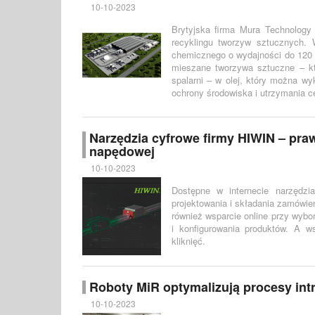
10-10-2023
Brytyjska firma Mura Technolog
recyklingu tworzyw sztucznych.
chemicznego o wydajności do 120 
mieszane tworzywa sztuczne – któ
spalarni – w olej, który można w
ochrony środowiska i utrzymania 
Narzędzia cyfrowe firmy HIWIN – pra
napędowej
10-10-2023
Dostępne w internecie narzędzi
projektowania i składania zamówie
również wsparcie online przy wybo
i konfigurowania produktów. A w
kliknięć.
Roboty MiR optymalizują procesy intr
10-10-2023