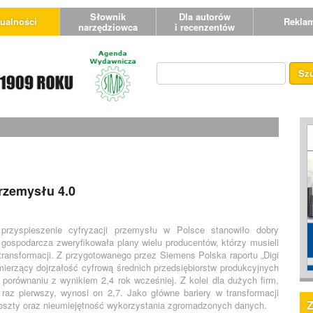
Słownik
Dla autorów
ualności
Rekla
narzędziowca
i recenzentów
Sz
Przemysłu 4.0
rzyspieszenie cyfryzacji przemysłu w Polsce stanowiło dobry
gospodarcza zweryfikowała plany wielu producentów, którzy musieli
transformacji. Z przygotowanego przez Siemens Polska raportu „Digi
ierzący dojrzałość cyfrową średnich przedsiębiorstw produkcyjnych
porównaniu z wynikiem 2,4 rok wcześniej. Z kolei dla dużych firm,
 raz pierwszy, wynosi on 2,7. Jako główne bariery w transformacji
koszty oraz nieumiejętność wykorzystania zgromadzonych danych.