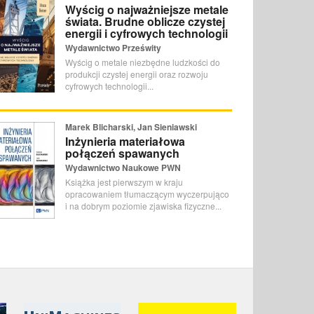
Wyścig o najważniejsze metale
świata. Brudne oblicze czystej
energii i cyfrowych technologii
Wydawnictwo Prześwity
Wyścig o metale niezbędne ludzkości do
produkcji czystej energii oraz rozwoju
cyfrowych technologii...
Marek Blicharski, Jan Sieniawski
Inżynieria materiałowa
połączeń spawanych
Wydawnictwo Naukowe PWN
Książka jest pierwszym w kraju
opracowaniem tłumaczącym wyczerpująco
i na dobrym poziomie zjawiska fizyczne...