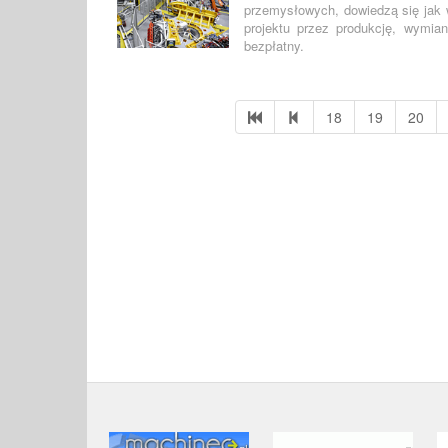
przemysłowych, dowiedzą się jak w
projektu przez produkcję, wymia
bezpłatny.
18
19
20