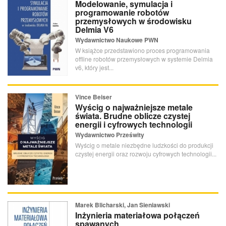
Modelowanie, symulacja i
programowanie robotów
przemysłowych w środowisku
Delmia V6
Wydawnictwo Naukowe PWN
W książce przedstawiono proces programowania
offline robotów przemysłowych w systemie Delmia
v6, który jest...
Vince Beiser
Wyścig o najważniejsze metale
świata. Brudne oblicze czystej
energii i cyfrowych technologii
Wydawnictwo Prześwity
Wyścig o metale niezbędne ludzkości do produkcji
czystej energii oraz rozwoju cyfrowych technologii...
Marek Blicharski, Jan Sieniawski
Inżynieria materiałowa połączeń
spawanych