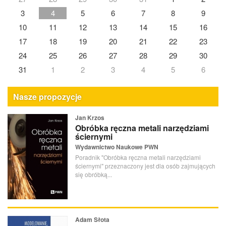
3
4
5
6
7
8
9
10
11
12
13
14
15
16
17
18
19
20
21
22
23
24
25
26
27
28
29
30
31
1
2
3
4
5
6
Nasze propozycje
Jan Krzos
Obróbka ręczna metali narzędziami
ściernymi
Wydawnictwo Naukowe PWN
Poradnik "Obróbka ręczna metali narzędziami
ściernymi" przeznaczony jest dla osób zajmujących
się obróbką...
Adam Słota