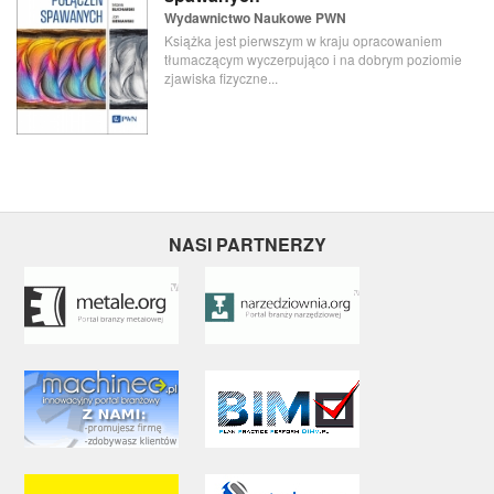
Wydawnictwo Naukowe PWN
Książka jest pierwszym w kraju opracowaniem
tłumaczącym wyczerpująco i na dobrym poziomie
zjawiska fizyczne...
NASI PARTNERZY