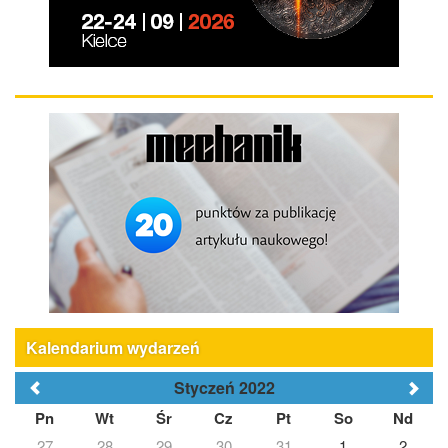
Kalendarium wydarzeń
Styczeń 2022
Pn
Wt
Śr
Cz
Pt
So
Nd
27
28
29
30
31
1
2