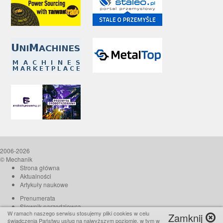
2006-2026
© Mechanik
Strona główna
Aktualności
Artykuły naukowe
Prenumerata
Słownik narzędziowca
W ramach naszego serwisu stosujemy pliki cookies w celu
Zamknij
O czasopiśmie
świadczenia Państwu usług na najwyższym poziomie, w tym w