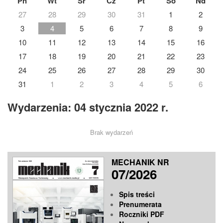
Pn
Wt
Śr
Cz
Pt
So
Nd
27
28
29
30
31
1
2
3
4
5
6
7
8
9
10
11
12
13
14
15
16
17
18
19
20
21
22
23
24
25
26
27
28
29
30
31
1
2
3
4
5
6
Wydarzenia: 04 stycznia 2022 r.
Brak wydarzeń
MECHANIK NR
07/2026
Spis treści
Prenumerata
Roczniki PDF