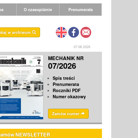
ma
O czasopiśmie
Prenumerata
ukaj w archiwum
07.08.2026
MECHANIK NR
07/2026
Spis treści
Prenumerata
Roczniki PDF
Numer okazowy
Zamów numer
Zamów NEWSLETTER