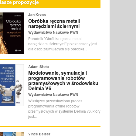
Nasze propozycje
Jan Krzos
Obróbka ręczna metali
narzędziami ściernymi
Wydawnictwo Naukowe PWN
Poradnik "Obróbka ręczna metali
narzędziami ściernymi" przeznaczony jest
dla osób zajmujących się obróbką...
Adam Słota
Modelowanie, symulacja i
programowanie robotów
przemysłowych w środowisku
Delmia V6
Wydawnictwo Naukowe PWN
W książce przedstawiono proces
programowania offline robotów
przemysłowych w systemie Delmia v6, który
jest...
Vince Beiser