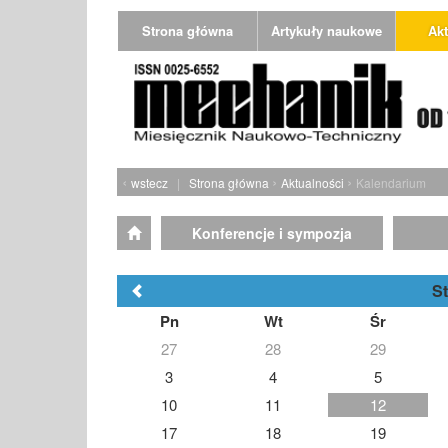
Strona główna
Artykuły naukowe
Akt
‹
›
›
wstecz
|
Strona główna
Aktualności
Kalendarium
Konferencje i sympozja
S
Pn
Wt
Śr
27
28
29
3
4
5
10
11
12
17
18
19