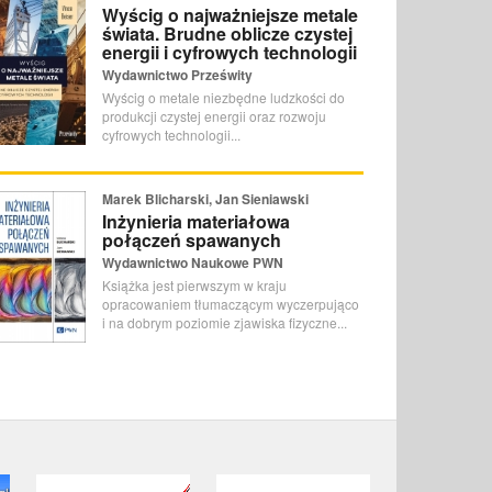
Wyścig o najważniejsze metale
świata. Brudne oblicze czystej
energii i cyfrowych technologii
Wydawnictwo Prześwity
Wyścig o metale niezbędne ludzkości do
produkcji czystej energii oraz rozwoju
cyfrowych technologii...
Marek Blicharski, Jan Sieniawski
Inżynieria materiałowa
połączeń spawanych
Wydawnictwo Naukowe PWN
Książka jest pierwszym w kraju
opracowaniem tłumaczącym wyczerpująco
i na dobrym poziomie zjawiska fizyczne...