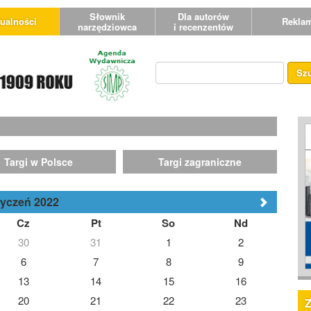
Słownik
Dla autorów
ualności
Rekla
narzędziowca
i recenzentów
Sz
Targi w Polsce
Targi zagraniczne
tyczeń 2022
Cz
Pt
So
Nd
30
31
1
2
6
7
8
9
13
14
15
16
20
21
22
23