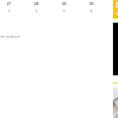
27
28
29
30
3
4
5
6
W
rak wydarzeń