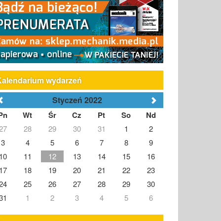
Kalendarium wydarzeń
Styczeń 2022
Pn
Wt
Śr
Cz
Pt
So
Nd
27
28
29
30
31
1
2
3
4
5
6
7
8
9
10
11
12
13
14
15
16
17
18
19
20
21
22
23
24
25
26
27
28
29
30
31
1
2
3
4
5
6