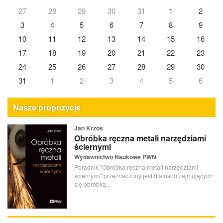
27
28
29
30
31
1
2
3
4
5
6
7
8
9
10
11
12
13
14
15
16
17
18
19
20
21
22
23
24
25
26
27
28
29
30
31
1
2
3
4
5
6
Nasze propozycje
Jan Krzos
Obróbka ręczna metali narzędziami
ściernymi
Wydawnictwo Naukowe PWN
Poradnik "Obróbka ręczna metali narzędziami
ściernymi" przeznaczony jest dla osób zajmujących
się obróbką...