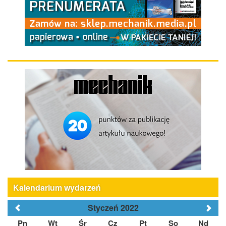
Kalendarium wydarzeń
Styczeń 2022
Pn
Wt
Śr
Cz
Pt
So
Nd