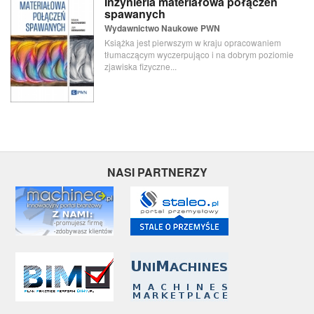
Inżynieria materiałowa połączeń
spawanych
Wydawnictwo Naukowe PWN
Książka jest pierwszym w kraju opracowaniem
tłumaczącym wyczerpująco i na dobrym poziomie
zjawiska fizyczne...
NASI PARTNERZY