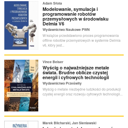
Adam Słota
Modelowanie, symulacja i
programowanie robotów
przemysłowych w środowisku
Delmia V6
Wydawnictwo Naukowe PWN
W książce przedstawiono proces programowania
offline robotów przemysłowych w systemie Delmia
v6, który jest...
Vince Beiser
Wyścig o najważniejsze metale
świata. Brudne oblicze czystej
energii i cyfrowych technologii
Wydawnictwo Prześwity
Wyścig o metale niezbędne ludzkości do produkcji
czystej energii oraz rozwoju cyfrowych technologii...
Marek Blicharski, Jan Sieniawski