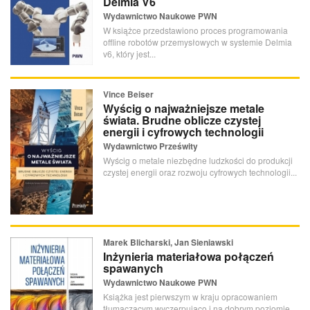
Delmia V6
Wydawnictwo Naukowe PWN
W książce przedstawiono proces programowania
offline robotów przemysłowych w systemie Delmia
v6, który jest...
Vince Beiser
Wyścig o najważniejsze metale
świata. Brudne oblicze czystej
energii i cyfrowych technologii
Wydawnictwo Prześwity
Wyścig o metale niezbędne ludzkości do produkcji
czystej energii oraz rozwoju cyfrowych technologii...
Marek Blicharski, Jan Sieniawski
Inżynieria materiałowa połączeń
spawanych
Wydawnictwo Naukowe PWN
Książka jest pierwszym w kraju opracowaniem
tłumaczącym wyczerpująco i na dobrym poziomie