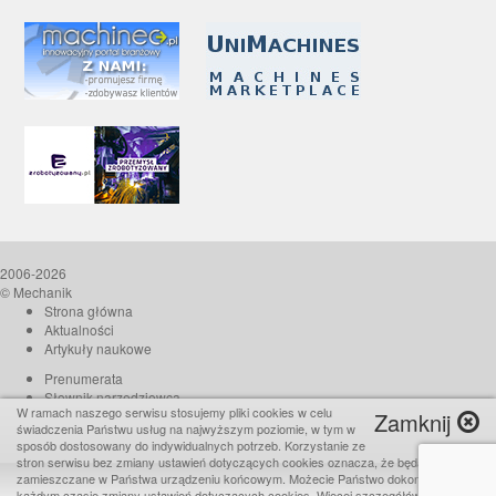
2006-2026
© Mechanik
Strona główna
Aktualności
Artykuły naukowe
Prenumerata
Słownik narzędziowca
W ramach naszego serwisu stosujemy pliki cookies w celu
Zamknij
O czasopiśmie
świadczenia Państwu usług na najwyższym poziomie, w tym w
Reklama
sposób dostosowany do indywidualnych potrzeb. Korzystanie ze
stron serwisu bez zmiany ustawień dotyczących cookies oznacza, że będą one
Kontakt
zamieszczane w Państwa urządzeniu końcowym. Możecie Państwo dokonać w
Realizacja:
TiO interactive
każdym czasie zmiany ustawień dotyczących cookies. Więcej szczegółów w naszej