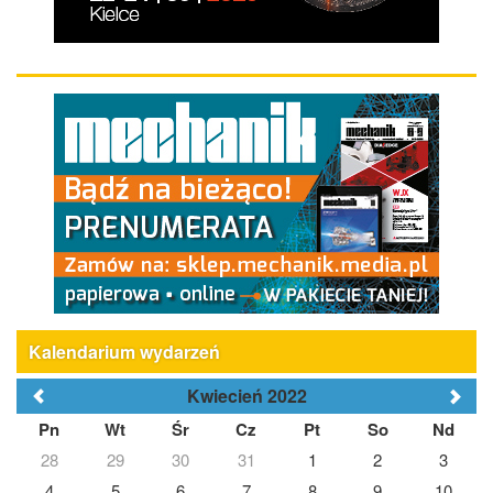
Kalendarium wydarzeń
Kwiecień 2022
Pn
Wt
Śr
Cz
Pt
So
Nd
28
29
30
31
1
2
3
4
5
6
7
8
9
10