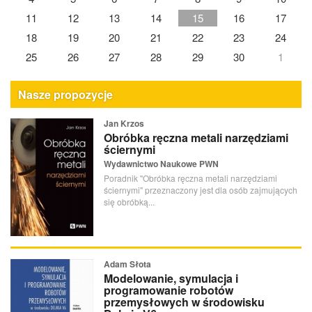
11
12
13
14
15
16
17
18
19
20
21
22
23
24
25
26
27
28
29
30
1
Nasze propozycje
Jan Krzos
Obróbka ręczna metali narzędziami
ściernymi
Wydawnictwo Naukowe PWN
Poradnik "Obróbka ręczna metali narzędziami
ściernymi" przeznaczony jest dla osób zajmujących
się obróbką...
Adam Słota
Modelowanie, symulacja i
programowanie robotów
przemysłowych w środowisku