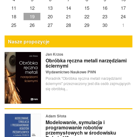
11
12
13
14
15
16
17
18
19
20
21
22
23
24
25
26
27
28
29
30
1
Nasze propozycje
Jan Krzos
Obróbka ręczna metali narzędziami
ściernymi
Wydawnictwo Naukowe PWN
Poradnik "Obróbka ręczna metali narzędziami
ściernymi" przeznaczony jest dla osób zajmujących
się obróbką...
Adam Słota
Modelowanie, symulacja i
programowanie robotów
przemysłowych w środowisku