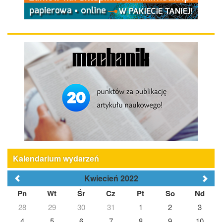
Kalendarium wydarzeń
Kwiecień 2022
Pn
Wt
Śr
Cz
Pt
So
Nd
28
29
30
31
1
2
3
4
5
6
7
8
9
10