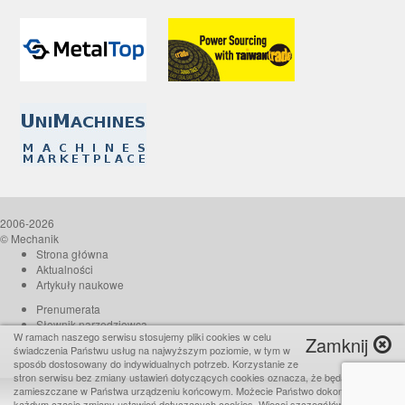
2006-2026
© Mechanik
Strona główna
Aktualności
Artykuły naukowe
Prenumerata
Słownik narzędziowca
W ramach naszego serwisu stosujemy pliki cookies w celu
Zamknij
O czasopiśmie
świadczenia Państwu usług na najwyższym poziomie, w tym w
Reklama
sposób dostosowany do indywidualnych potrzeb. Korzystanie ze
stron serwisu bez zmiany ustawień dotyczących cookies oznacza, że będą one
Kontakt
zamieszczane w Państwa urządzeniu końcowym. Możecie Państwo dokonać w
Realizacja:
TiO interactive
każdym czasie zmiany ustawień dotyczących cookies. Więcej szczegółów w naszej