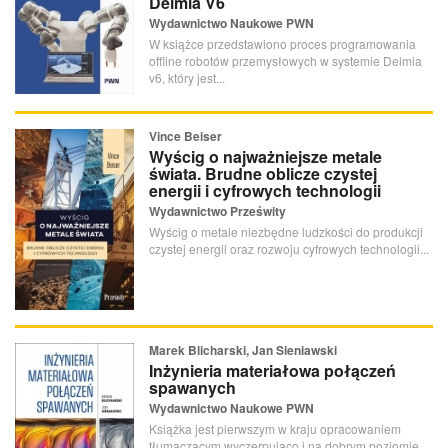
Delmia V6
Wydawnictwo Naukowe PWN
W książce przedstawiono proces programowania
offline robotów przemysłowych w systemie Delmia
v6, który jest...
Vince Beiser
Wyścig o najważniejsze metale
świata. Brudne oblicze czystej
energii i cyfrowych technologii
Wydawnictwo Prześwity
Wyścig o metale niezbędne ludzkości do produkcji
czystej energii oraz rozwoju cyfrowych technologii...
Marek Blicharski, Jan Sieniawski
Inżynieria materiałowa połączeń
spawanych
Wydawnictwo Naukowe PWN
Książka jest pierwszym w kraju opracowaniem
tłumaczącym wyczerpująco i na dobrym poziomie