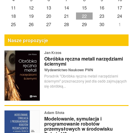
11
12
13
14
15
16
17
18
19
20
21
22
23
24
25
26
27
28
29
30
1
Nasze propozycje
Jan Krzos
Obróbka ręczna metali narzędziami
ściernymi
Wydawnictwo Naukowe PWN
Poradnik "Obróbka ręczna metali narzędziami
ściernymi" przeznaczony jest dla osób zajmujących
się obróbką...
Adam Słota
Modelowanie, symulacja i
programowanie robotów
przemysłowych w środowisku