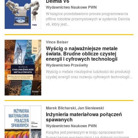
Delmia V6
Wydawnictwo Naukowe PWN
W książce przedstawiono proces programowania
offline robotów przemysłowych w systemie Delmia
v6, który jest...
Vince Beiser
Wyścig o najważniejsze metale
świata. Brudne oblicze czystej
energii i cyfrowych technologii
Wydawnictwo Prześwity
Wyścig o metale niezbędne ludzkości do produkcji
czystej energii oraz rozwoju cyfrowych technologii...
Marek Blicharski, Jan Sieniawski
Inżynieria materiałowa połączeń
spawanych
Wydawnictwo Naukowe PWN
Książka jest pierwszym w kraju opracowaniem
tłumaczącym wyczerpująco i na dobrym poziomie