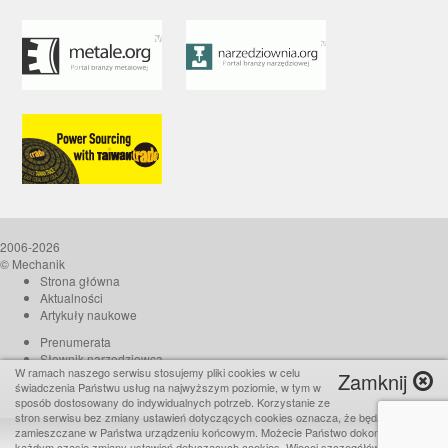
2006-2026
© Mechanik
Strona główna
Aktualności
Artykuły naukowe
Prenumerata
Słownik narzędziowca
W ramach naszego serwisu stosujemy pliki cookies w celu
Zamknij
O czasopiśmie
świadczenia Państwu usług na najwyższym poziomie, w tym w
Reklama
sposób dostosowany do indywidualnych potrzeb. Korzystanie ze
stron serwisu bez zmiany ustawień dotyczących cookies oznacza, że będą one
Kontakt
zamieszczane w Państwa urządzeniu końcowym. Możecie Państwo dokonać w
Realizacja:
TiO interactive
każdym czasie zmiany ustawień dotyczących cookies. Więcej szczegółów w naszej