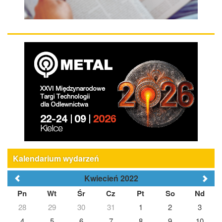
Kalendarium wydarzeń
Kwiecień 2022
Pn
Wt
Śr
Cz
Pt
So
Nd
28
29
30
31
1
2
3
4
5
6
7
8
9
10